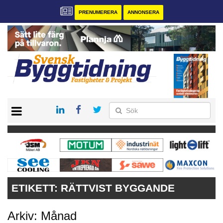
PRENUMERERA
ANNONSERA
START
PRENUMERERA
VÅRA ANDRA MAGASIN
ANNONSERA
KONTAKT
ETIKETT:
RÄTTVIST BYGGANDE
Arkiv: Månad