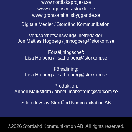
www.nordiskaprojekt.se
www.dagensinfrastruktur.se
www.grontsamhallsbyggande.se
Digitala Medier / Stordåhd Kommunikation:
Verksamhetsansvarig/Chefredaktör:
Jon Mattias Högberg /
jmhogberg@storkom.se
Försäljningschef:
Lisa Hofberg /
lisa.hofberg@storkom.se
Försäljning:
Lisa Hofberg /
lisa.hofberg@storkom.se
Produktion:
Anneli Markström /
anneli.markstrom@storkom.se
Siten drivs av Stordåhd Kommunikation AB
©
2026 Stordåhd Kommunikation AB, All rights reserved.