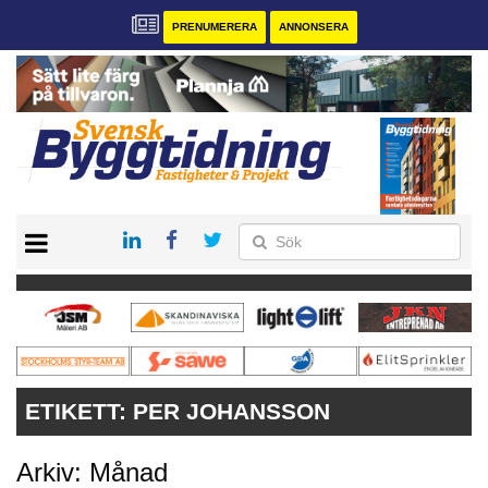
PRENUMERERA
ANNONSERA
START
PRENUMERERA
VÅRA ANDRA MAGASIN
ANNONSERA
KONTAKT
ETIKETT:
PER JOHANSSON
Arkiv: Månad