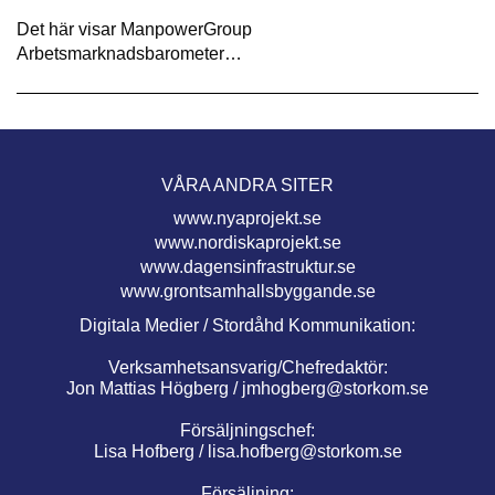
Det här visar ManpowerGroup
Arbetsmarknadsbarometer…
VÅRA ANDRA SITER
www.nyaprojekt.se
www.nordiskaprojekt.se
www.dagensinfrastruktur.se
www.grontsamhallsbyggande.se
Digitala Medier / Stordåhd Kommunikation:
Verksamhetsansvarig/Chefredaktör:
Jon Mattias Högberg /
jmhogberg@storkom.se
Försäljningschef:
Lisa Hofberg /
lisa.hofberg@storkom.se
Försäljning: