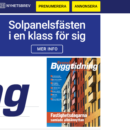
NYHETSBREV
PRENUMERERA
ANNONSERA