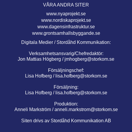
VÅRA ANDRA SITER
www.nyaprojekt.se
www.nordiskaprojekt.se
www.dagensinfrastruktur.se
www.grontsamhallsbyggande.se
Digitala Medier / Stordåhd Kommunikation:
Verksamhetsansvarig/Chefredaktör:
Jon Mattias Högberg /
jmhogberg@storkom.se
Försäljningschef:
Lisa Hofberg /
lisa.hofberg@storkom.se
Försäljning:
Lisa Hofberg /
lisa.hofberg@storkom.se
Produktion:
Anneli Markström /
anneli.markstrom@storkom.se
Siten drivs av Stordåhd Kommunikation AB