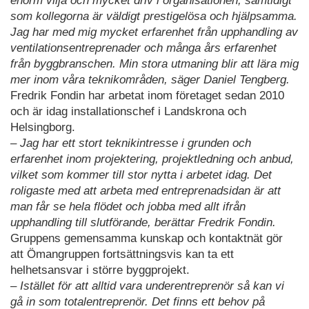
enorm vilja och mycket driv i organisationen, samtidigt
som kollegorna är väldigt prestigelösa och hjälpsamma.
Jag har med mig mycket erfarenhet från upphandling av
ventilationsentreprenader och många års erfarenhet
från byggbranschen. Min stora utmaning blir att lära mig
mer inom våra teknikområden, säger Daniel Tengberg.
Fredrik Fondin har arbetat inom företaget sedan 2010
och är idag installationschef i Landskrona och
Helsingborg.
– Jag har ett stort teknikintresse i grunden och
erfarenhet inom projektering, projektledning och anbud,
vilket som kommer till stor nytta i arbetet idag. Det
roligaste med att arbeta med entreprenadsidan är att
man får se hela flödet och jobba med allt ifrån
upphandling till slutförande, berättar Fredrik Fondin.
Gruppens gemensamma kunskap och kontaktnät gör
att Ömangruppen fortsättningsvis kan ta ett
helhetsansvar i större byggprojekt.
– Istället för att alltid vara underentreprenör så kan vi
gå in som totalentreprenör. Det finns ett behov på