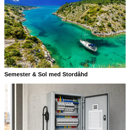
Semester & Sol med Stordåhd