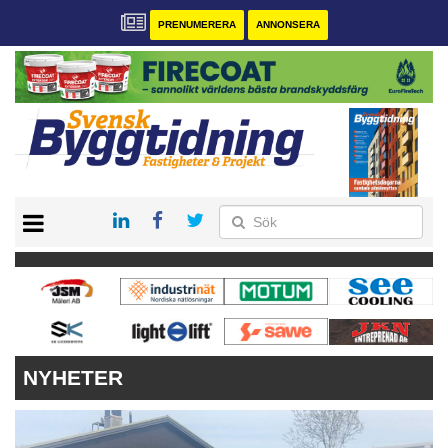
PRENUMERERA
ANNONSERA
START
PRENUMERERA
VÅRA ANDRA MAGASIN
ANNONSERA
KONTAKT
NYHETER