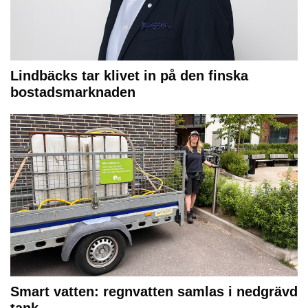
Lindbäcks tar klivet in på den finska
bostadsmarknaden
Smart vatten: regnvatten samlas i nedgrävd
tank