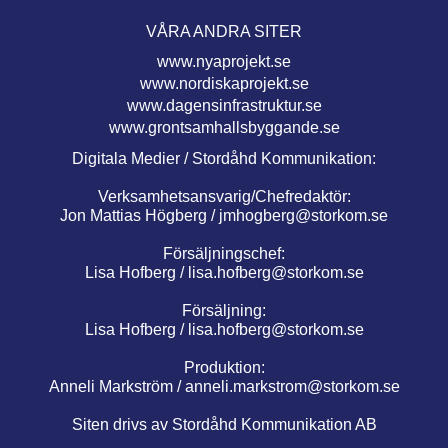
VÅRA ANDRA SITER
www.nyaprojekt.se
www.nordiskaprojekt.se
www.dagensinfrastruktur.se
www.grontsamhallsbyggande.se
Digitala Medier / Stordåhd Kommunikation:
Verksamhetsansvarig/Chefredaktör:
Jon Mattias Högberg /
jmhogberg@storkom.se
Försäljningschef:
Lisa Hofberg /
lisa.hofberg@storkom.se
Försäljning:
Lisa Hofberg /
lisa.hofberg@storkom.se
Produktion:
Anneli Markström /
anneli.markstrom@storkom.se
Siten drivs av Stordåhd Kommunikation AB