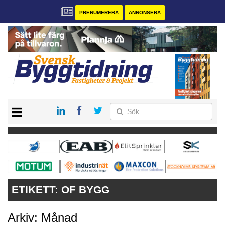
PRENUMERERA
ANNONSERA
START
PRENUMERERA
VÅRA ANDRA MAGASIN
ANNONSERA
KONTAKT
ETIKETT:
OF BYGG
Arkiv: Månad