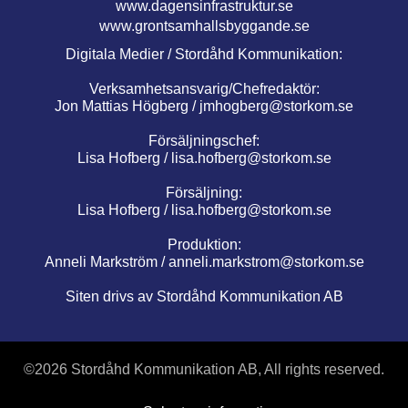
www.dagensinfrastruktur.se
www.grontsamhallsbyggande.se
Digitala Medier / Stordåhd Kommunikation:
Verksamhetsansvarig/Chefredaktör:
Jon Mattias Högberg /
jmhogberg@storkom.se
Försäljningschef:
Lisa Hofberg /
lisa.hofberg@storkom.se
Försäljning:
Lisa Hofberg /
lisa.hofberg@storkom.se
Produktion:
Anneli Markström /
anneli.markstrom@storkom.se
Siten drivs av Stordåhd Kommunikation AB
©
2026 Stordåhd Kommunikation AB, All rights reserved.