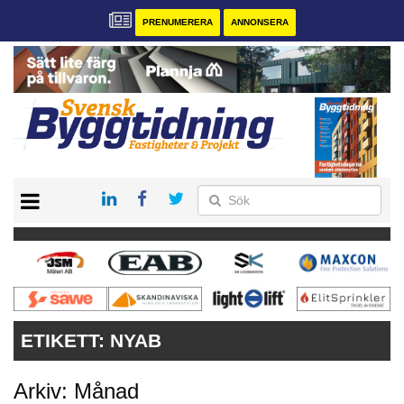
PRENUMERERA
ANNONSERA
START
PRENUMERERA
VÅRA ANDRA MAGASIN
ANNONSERA
KONTAKT
ETIKETT:
NYAB
Arkiv: Månad