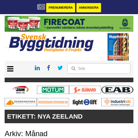
PRENUMERERA
ANNONSERA
START
PRENUMERERA
VÅRA ANDRA MAGASIN
ANNONSERA
KONTAKT
ETIKETT:
NYA ZEELAND
Arkiv: Månad