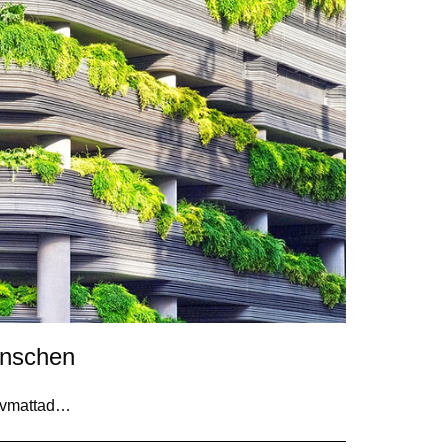
anschen
 avmattad…