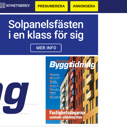
NYHETSBREV
PRENUMERERA
ANNONSERA