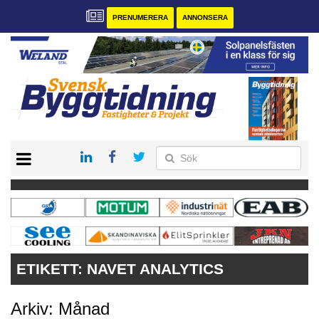
PRENUMERERA
ANNONSERA
START
PRENUMERERA
VÅRA ANDRA MAGASIN
ANNONSERA
KONTAKT
ETIKETT:
NAVET ANALYTICS
Arkiv: Månad