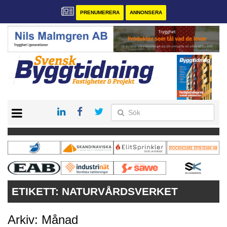
PRENUMERERA
ANNONSERA
START
PRENUMERERA
VÅRA ANDRA MAGASIN
ANNONSERA
KONTAKT
ETIKETT:
NATURVÅRDSVERKET
Arkiv: Månad