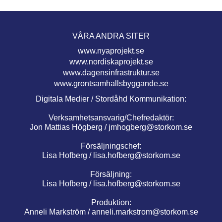
VÅRA ANDRA SITER
www.nyaprojekt.se
www.nordiskaprojekt.se
www.dagensinfrastruktur.se
www.grontsamhallsbyggande.se
Digitala Medier / Stordåhd Kommunikation:
Verksamhetsansvarig/Chefredaktör:
Jon Mattias Högberg /
jmhogberg@storkom.se
Försäljningschef:
Lisa Hofberg /
lisa.hofberg@storkom.se
Försäljning:
Lisa Hofberg /
lisa.hofberg@storkom.se
Produktion:
Anneli Markström /
anneli.markstrom@storkom.se