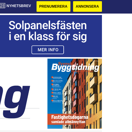
NYHETSBREV
PRENUMERERA
ANNONSERA