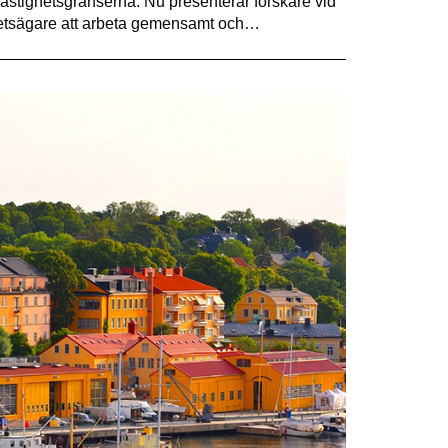
astighetsgränserna. Nu presenterar forskare vid
ghetsägare att arbeta gemensamt och…