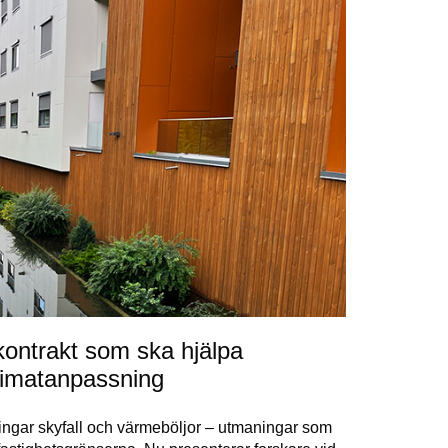
ontrakt som ska hjälpa
limatanpassning
ingar skyfall och värmeböljor – utmaningar som