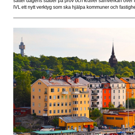
sätter dagens städer på prov och kräver samverkan över f
IVL ett nytt verktyg som ska hjälpa kommuner och fasti