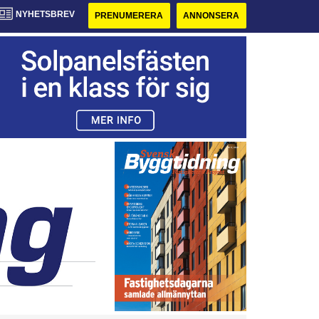
NYHETSBREV
PRENUMERERA
ANNONSERA