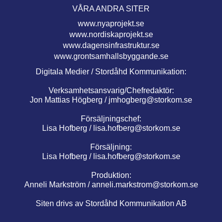
VÅRA ANDRA SITER
www.nyaprojekt.se
www.nordiskaprojekt.se
www.dagensinfrastruktur.se
www.grontsamhallsbyggande.se
Digitala Medier / Stordåhd Kommunikation:
Verksamhetsansvarig/Chefredaktör:
Jon Mattias Högberg /
jmhogberg@storkom.se
Försäljningschef:
Lisa Hofberg /
lisa.hofberg@storkom.se
Försäljning:
Lisa Hofberg /
lisa.hofberg@storkom.se
Produktion:
Anneli Markström /
anneli.markstrom@storkom.se
Siten drivs av Stordåhd Kommunikation AB