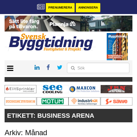
PRENUMERERA
ANNONSERA
START
PRENUMERERA
VÅRA ANDRA MAGASIN
ANNONSERA
KONTAKT
ETIKETT:
BUSINESS ARENA
Arkiv: Månad