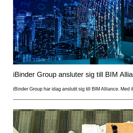
iBinder Group ansluter sig till BIM Alli
iBinder Group har idag anslutit sig till BIM Alliance. Med