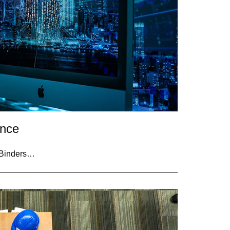
ance
 iBinders…