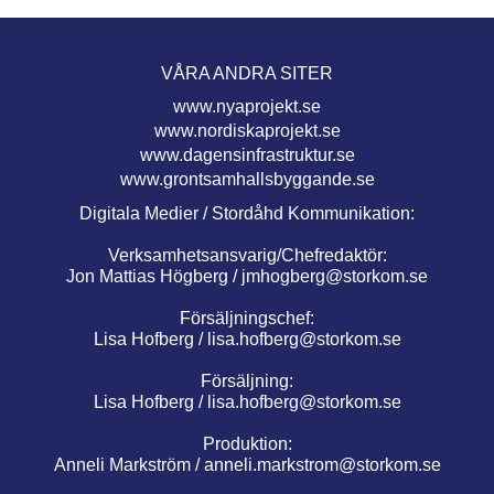
VÅRA ANDRA SITER
www.nyaprojekt.se
www.nordiskaprojekt.se
www.dagensinfrastruktur.se
www.grontsamhallsbyggande.se
Digitala Medier / Stordåhd Kommunikation:
Verksamhetsansvarig/Chefredaktör:
Jon Mattias Högberg /
jmhogberg@storkom.se
Försäljningschef:
Lisa Hofberg /
lisa.hofberg@storkom.se
Försäljning:
Lisa Hofberg /
lisa.hofberg@storkom.se
Produktion:
Anneli Markström /
anneli.markstrom@storkom.se