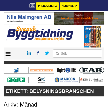
PRENUMERERA
ANNONSERA
START
PRENUMERERA
VÅRA ANDRA MAGASIN
ANNONSERA
KONTAKT
ETIKETT:
BELYSNINGSBRANSCHEN
Arkiv: Månad