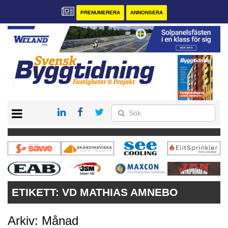
PRENUMERERA
ANNONSERA
START
PRENUMERERA
VÅRA ANDRA MAGASIN
ANNONSERA
KONTAKT
ETIKETT:
VD MATHIAS AMNEBO
Arkiv: Månad