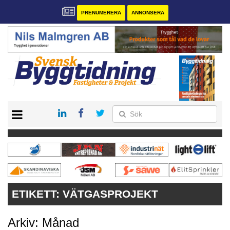
PRENUMERERA
ANNONSERA
START
PRENUMERERA
VÅRA ANDRA MAGASIN
ANNONSERA
KONTAKT
ETIKETT:
VÄTGASPROJEKT
Arkiv: Månad