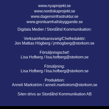
www.nyaprojekt.se
www.nordiskaprojekt.se
www.dagensinfrastruktur.se
www.grontsamhallsbyggande.se
Digitala Medier / Stordåhd Kommunikation:
Verksamhetsansvarig/Chefredaktör:
Jon Mattias Högberg /
jmhogberg@storkom.se
Försäljningschef:
Lisa Hofberg /
lisa.hofberg@storkom.se
Försäljning:
Lisa Hofberg /
lisa.hofberg@storkom.se
Produktion:
Anneli Markström /
anneli.markstrom@storkom.se
Siten drivs av Stordåhd Kommunikation AB