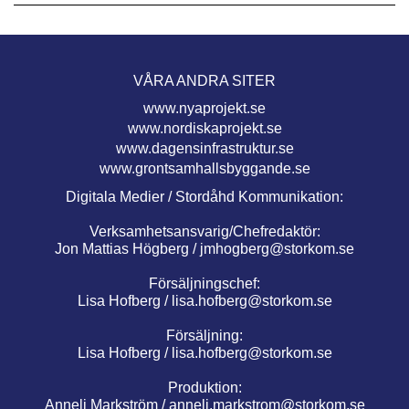
VÅRA ANDRA SITER
www.nyaprojekt.se
www.nordiskaprojekt.se
www.dagensinfrastruktur.se
www.grontsamhallsbyggande.se
Digitala Medier / Stordåhd Kommunikation:
Verksamhetsansvarig/Chefredaktör:
Jon Mattias Högberg /
jmhogberg@storkom.se
Försäljningschef:
Lisa Hofberg /
lisa.hofberg@storkom.se
Försäljning:
Lisa Hofberg /
lisa.hofberg@storkom.se
Produktion:
Anneli Markström /
anneli.markstrom@storkom.se