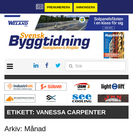
PRENUMERERA
ANNONSERA
START
PRENUMERERA
VÅRA ANDRA MAGASIN
ANNONSERA
KONTAKT
ETIKETT:
VANESSA CARPENTER
Arkiv: Månad