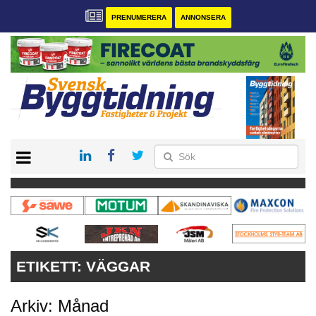
PRENUMERERA
ANNONSERA
START
PRENUMERERA
VÅRA ANDRA MAGASIN
ANNONSERA
KONTAKT
ETIKETT:
VÄGGAR
Arkiv: Månad