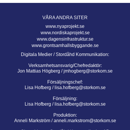
VÅRA ANDRA SITER
www.nyaprojekt.se
www.nordiskaprojekt.se
www.dagensinfrastruktur.se
www.grontsamhallsbyggande.se
Digitala Medier / Stordåhd Kommunikation:
Verksamhetsansvarig/Chefredaktör:
Jon Mattias Högberg /
jmhogberg@storkom.se
Försäljningschef:
Lisa Hofberg /
lisa.hofberg@storkom.se
Försäljning:
Lisa Hofberg /
lisa.hofberg@storkom.se
Produktion:
Anneli Markström /
anneli.markstrom@storkom.se