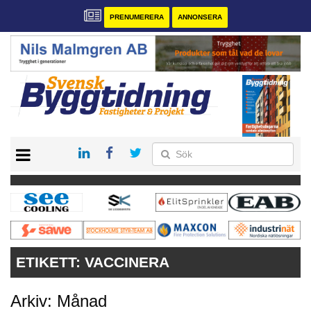
PRENUMERERA
ANNONSERA
START
PRENUMERERA
VÅRA ANDRA MAGASIN
ANNONSERA
KONTAKT
ETIKETT:
VACCINERA
Arkiv: Månad