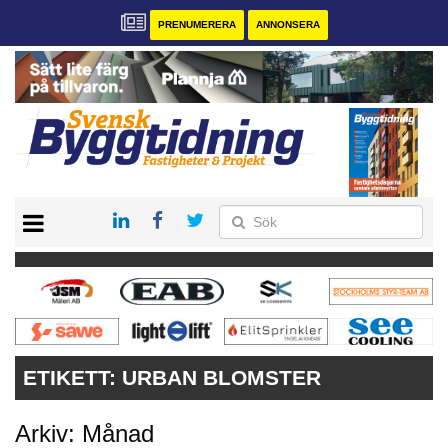
PRENUMERERA
ANNONSERA
START
PRENUMERERA
VÅRA ANDRA MAGASIN
ANNONSERA
KONTAKT
ETIKETT:
URBAN BLOMSTER
Arkiv: Månad