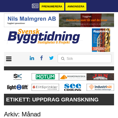
PRENUMERERA
ANNONSERA
START
PRENUMERERA
VÅRA ANDRA MAGASIN
ANNONSERA
KONTAKT
ETIKETT:
UPPDRAG GRANSKNING
Arkiv: Månad