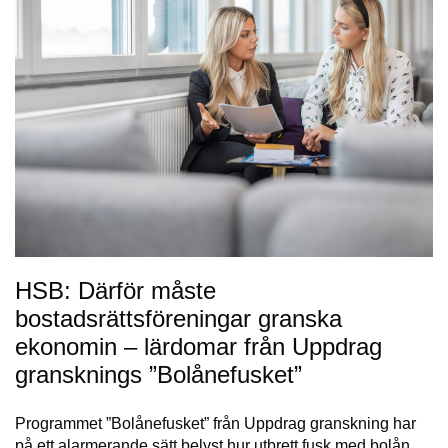
HSB: Därför måste
bostadsrättsföreningar granska
ekonomin – lärdomar från Uppdrag
gransknings ”Bolånefusket”
Programmet ”Bolånefusket” från Uppdrag granskning har
på ett alarmerande sätt belyst hur utbrett fusk med bolån