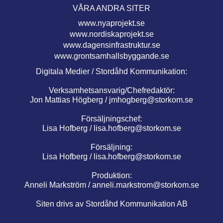
VÅRA ANDRA SITER
www.nyaprojekt.se
www.nordiskaprojekt.se
www.dagensinfrastruktur.se
www.grontsamhallsbyggande.se
Digitala Medier / Stordåhd Kommunikation:
Verksamhetsansvarig/Chefredaktör:
Jon Mattias Högberg /
jmhogberg@storkom.se
Försäljningschef:
Lisa Hofberg /
lisa.hofberg@storkom.se
Försäljning:
Lisa Hofberg /
lisa.hofberg@storkom.se
Produktion:
Anneli Markström /
anneli.markstrom@storkom.se
Siten drivs av Stordåhd Kommunikation AB