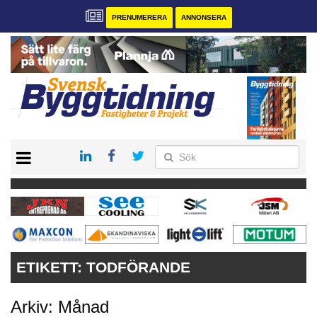
PRENUMERERA
ANNONSERA
START
PRENUMERERA
VÅRA ANDRA MAGASIN
ANNONSERA
KONTAKT
ETIKETT:
TODFÖRANDE
Arkiv: Månad