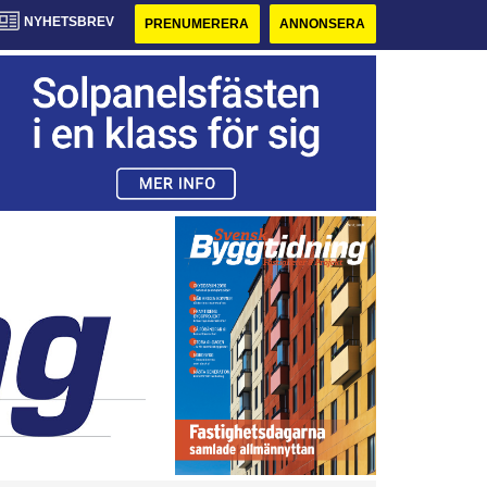
NYHETSBREV
PRENUMERERA
ANNONSERA