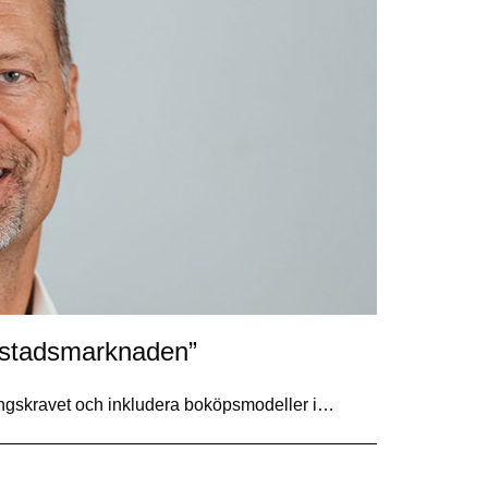
ostadsmarknaden”
eringskravet och inkludera boköpsmodeller i…