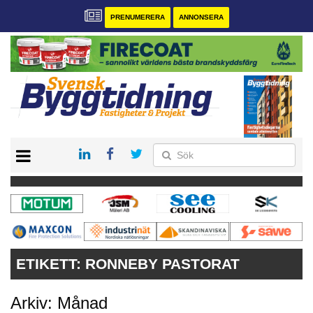
PRENUMERERA
ANNONSERA
START
PRENUMERERA
VÅRA ANDRA MAGASIN
ANNONSERA
KONTAKT
ETIKETT:
RONNEBY PASTORAT
Arkiv: Månad