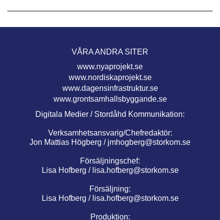
VÅRA ANDRA SITER
www.nyaprojekt.se
www.nordiskaprojekt.se
www.dagensinfrastruktur.se
www.grontsamhallsbyggande.se
Digitala Medier / Stordåhd Kommunikation:
Verksamhetsansvarig/Chefredaktör:
Jon Mattias Högberg /
jmhogberg@storkom.se
Försäljningschef:
Lisa Hofberg /
lisa.hofberg@storkom.se
Försäljning:
Lisa Hofberg /
lisa.hofberg@storkom.se
Produktion: