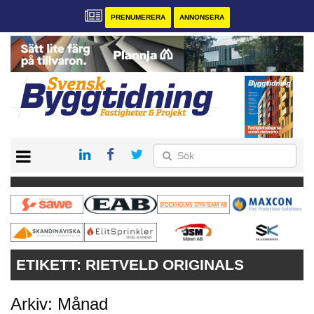
PRENUMERERA
ANNONSERA
START
PRENUMERERA
VÅRA ANDRA MAGASIN
ANNONSERA
KONTAKT
ETIKETT:
RIETVELD ORIGINALS
Arkiv: Månad