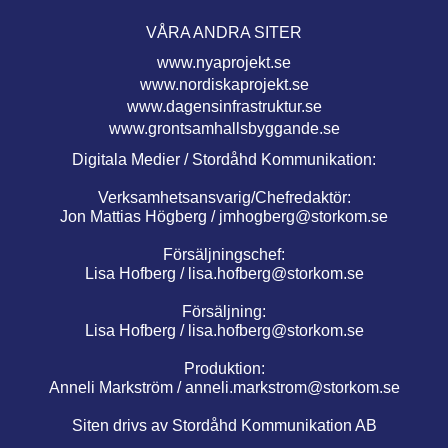
VÅRA ANDRA SITER
www.nyaprojekt.se
www.nordiskaprojekt.se
www.dagensinfrastruktur.se
www.grontsamhallsbyggande.se
Digitala Medier / Stordåhd Kommunikation:
Verksamhetsansvarig/Chefredaktör:
Jon Mattias Högberg /
jmhogberg@storkom.se
Försäljningschef:
Lisa Hofberg /
lisa.hofberg@storkom.se
Försäljning:
Lisa Hofberg /
lisa.hofberg@storkom.se
Produktion:
Anneli Markström /
anneli.markstrom@storkom.se
Siten drivs av Stordåhd Kommunikation AB