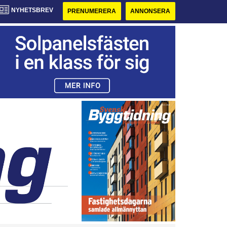
NYHETSBREV
PRENUMERERA
ANNONSERA