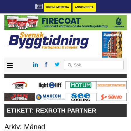
PRENUMERERA
ANNONSERA
START
PRENUMERERA
VÅRA ANDRA MAGASIN
ANNONSERA
KONTAKT
ETIKETT:
REXROTH PARTNER
Arkiv: Månad