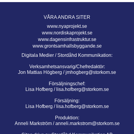
VÅRA ANDRA SITER
www.nyaprojekt.se
www.nordiskaprojekt.se
www.dagensinfrastruktur.se
www.grontsamhallsbyggande.se
Digitala Medier / Stordåhd Kommunikation:
Verksamhetsansvarig/Chefredaktör:
Jon Mattias Högberg /
jmhogberg@storkom.se
Försäljningschef:
Lisa Hofberg /
lisa.hofberg@storkom.se
Försäljning:
Lisa Hofberg /
lisa.hofberg@storkom.se
Produktion:
Anneli Markström /
anneli.markstrom@storkom.se