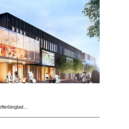
 efterlängtad…