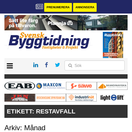
PRENUMERERA
ANNONSERA
START
PRENUMERERA
VÅRA ANDRA MAGASIN
ANNONSERA
KONTAKT
ETIKETT:
RESTAVFALL
Arkiv: Månad