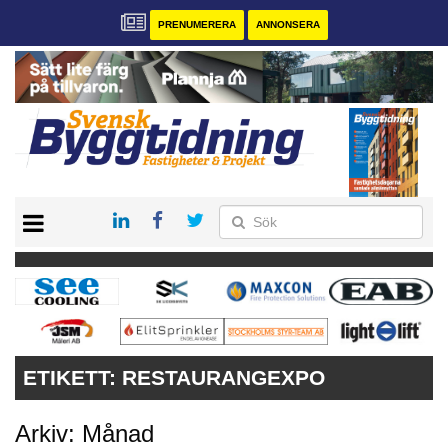
PRENUMERERA
ANNONSERA
START
PRENUMERERA
VÅRA ANDRA MAGASIN
ANNONSERA
KONTAKT
ETIKETT:
RESTAURANGEXPO
Arkiv: Månad