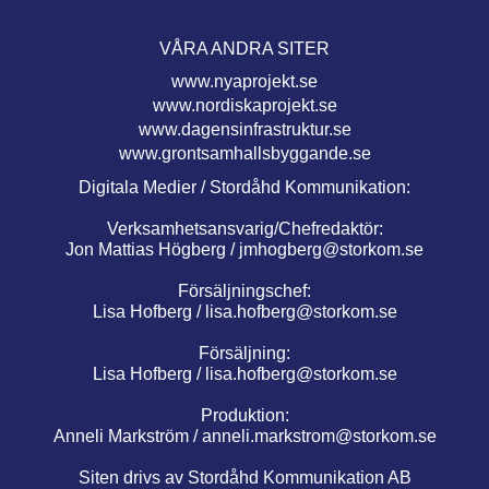
VÅRA ANDRA SITER
www.nyaprojekt.se
www.nordiskaprojekt.se
www.dagensinfrastruktur.se
www.grontsamhallsbyggande.se
Digitala Medier / Stordåhd Kommunikation:
Verksamhetsansvarig/Chefredaktör:
Jon Mattias Högberg /
jmhogberg@storkom.se
Försäljningschef:
Lisa Hofberg /
lisa.hofberg@storkom.se
Försäljning:
Lisa Hofberg /
lisa.hofberg@storkom.se
Produktion:
Anneli Markström /
anneli.markstrom@storkom.se
Siten drivs av Stordåhd Kommunikation AB