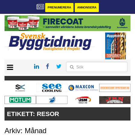
PRENUMERERA
ANNONSERA
START
PRENUMERERA
VÅRA ANDRA MAGASIN
ANNONSERA
KONTAKT
ETIKETT:
RESOR
Arkiv: Månad