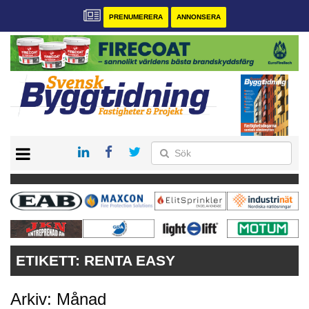
PRENUMERERA
ANNONSERA
START
PRENUMERERA
VÅRA ANDRA MAGASIN
ANNONSERA
KONTAKT
ETIKETT:
RENTA EASY
Arkiv: Månad