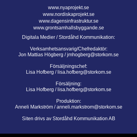
www.nyaprojekt.se
www.nordiskaprojekt.se
www.dagensinfrastruktur.se
www.grontsamhallsbyggande.se
Digitala Medier / Stordåhd Kommunikation:
Verksamhetsansvarig/Chefredaktör:
Jon Mattias Högberg /
jmhogberg@storkom.se
Försäljningschef:
Lisa Hofberg /
lisa.hofberg@storkom.se
Försäljning:
Lisa Hofberg /
lisa.hofberg@storkom.se
Produktion:
Anneli Markström /
anneli.markstrom@storkom.se
Siten drivs av Stordåhd Kommunikation AB