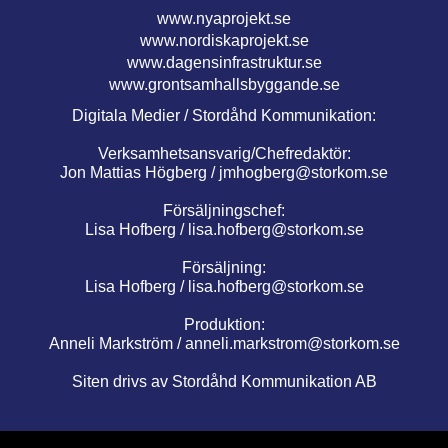
www.nyaprojekt.se
www.nordiskaprojekt.se
www.dagensinfrastruktur.se
www.grontsamhallsbyggande.se
Digitala Medier / Stordåhd Kommunikation:
Verksamhetsansvarig/Chefredaktör:
Jon Mattias Högberg /
jmhogberg@storkom.se
Försäljningschef:
Lisa Hofberg /
lisa.hofberg@storkom.se
Försäljning:
Lisa Hofberg /
lisa.hofberg@storkom.se
Produktion:
Anneli Markström /
anneli.markstrom@storkom.se
Siten drivs av Stordåhd Kommunikation AB