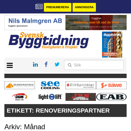
PRENUMERERA
ANNONSERA
START
PRENUMERERA
VÅRA ANDRA MAGASIN
ANNONSERA
KONTAKT
ETIKETT:
RENOVERINGSPARTNER
Arkiv: Månad