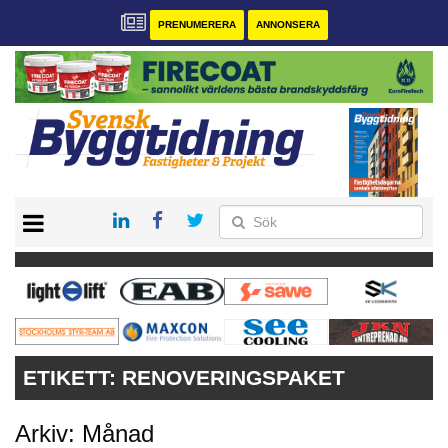
PRENUMERERA
ANNONSERA
START
PRENUMERERA
VÅRA ANDRA MAGASIN
ANNONSERA
KONTAKT
ETIKETT:
RENOVERINGSPAKET
Arkiv: Månad