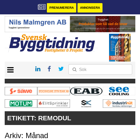
PRENUMERERA
ANNONSERA
START
PRENUMERERA
VÅRA ANDRA MAGASIN
ANNONSERA
KONTAKT
ETIKETT:
REMODUL
Arkiv: Månad