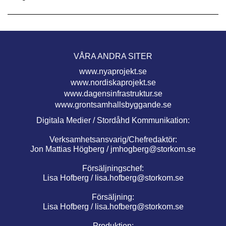
VÅRA ANDRA SITER
www.nyaprojekt.se
www.nordiskaprojekt.se
www.dagensinfrastruktur.se
www.grontsamhallsbyggande.se
Digitala Medier / Stordåhd Kommunikation:
Verksamhetsansvarig/Chefredaktör:
Jon Mattias Högberg /
jmhogberg@storkom.se
Försäljningschef:
Lisa Hofberg /
lisa.hofberg@storkom.se
Försäljning:
Lisa Hofberg /
lisa.hofberg@storkom.se
Produktion: