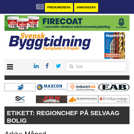
PRENUMERERA
ANNONSERA
START
PRENUMERERA
VÅRA ANDRA MAGASIN
ANNONSERA
KONTAKT
ETIKETT:
REGIONCHEF PÅ SELVAAG
BOLIG