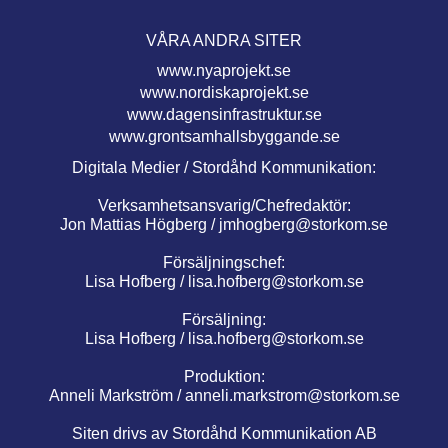
VÅRA ANDRA SITER
www.nyaprojekt.se
www.nordiskaprojekt.se
www.dagensinfrastruktur.se
www.grontsamhallsbyggande.se
Digitala Medier / Stordåhd Kommunikation:
Verksamhetsansvarig/Chefredaktör:
Jon Mattias Högberg /
jmhogberg@storkom.se
Försäljningschef:
Lisa Hofberg /
lisa.hofberg@storkom.se
Försäljning:
Lisa Hofberg /
lisa.hofberg@storkom.se
Produktion:
Anneli Markström /
anneli.markstrom@storkom.se
Siten drivs av Stordåhd Kommunikation AB