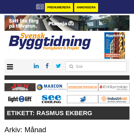
PRENUMERERA
ANNONSERA
START
PRENUMERERA
VÅRA ANDRA MAGASIN
ANNONSERA
KONTAKT
ETIKETT:
RASMUS EKBERG
Arkiv: Månad