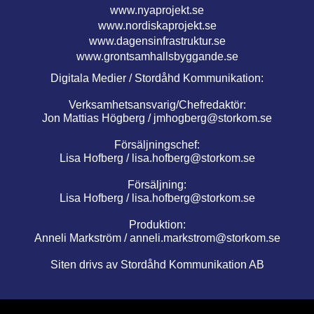
www.nyaprojekt.se
www.nordiskaprojekt.se
www.dagensinfrastruktur.se
www.grontsamhallsbyggande.se
Digitala Medier / Stordåhd Kommunikation:
Verksamhetsansvarig/Chefredaktör:
Jon Mattias Högberg /
jmhogberg@storkom.se
Försäljningschef:
Lisa Hofberg /
lisa.hofberg@storkom.se
Försäljning:
Lisa Hofberg /
lisa.hofberg@storkom.se
Produktion:
Anneli Markström /
anneli.markstrom@storkom.se
Siten drivs av Stordåhd Kommunikation AB