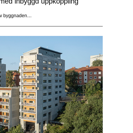
 med inbyggd uppkoppling
 av byggnaden…