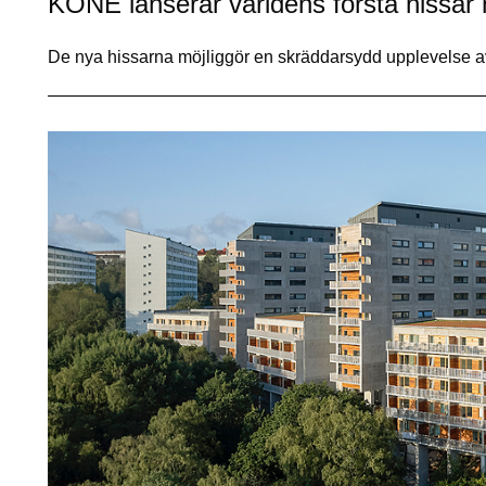
KONE lanserar världens första hissar
De nya hissarna möjliggör en skräddarsydd upplevelse