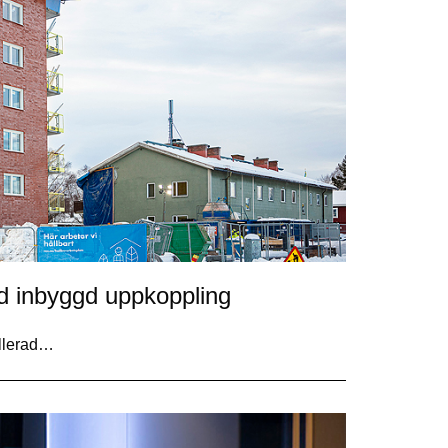
ed inbyggd uppkoppling
allerad…