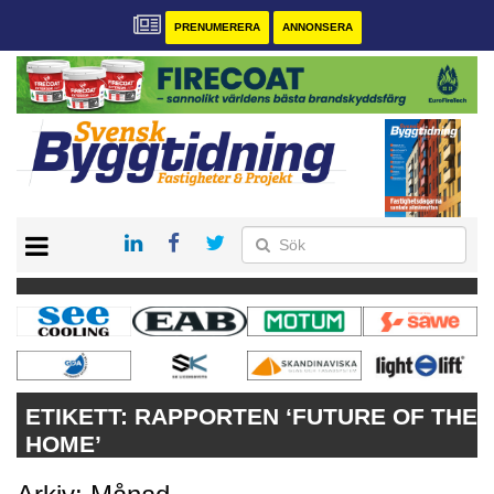
PRENUMERERA
ANNONSERA
START
PRENUMERERA
VÅRA ANDRA MAGASIN
ANNONSERA
KONTAKT
ETIKETT:
RAPPORTEN ‘FUTURE OF THE
HOME’