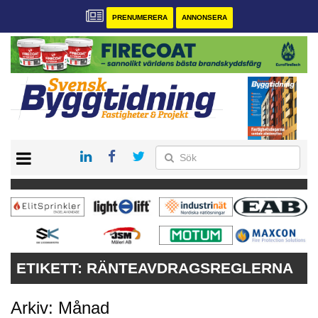
PRENUMERERA
ANNONSERA
START
PRENUMERERA
VÅRA ANDRA MAGASIN
ANNONSERA
KONTAKT
ETIKETT:
RÄNTEAVDRAGSREGLERNA
Arkiv: Månad