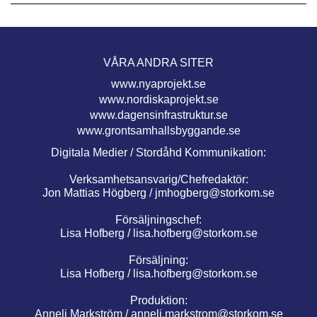
VÅRA ANDRA SITER
www.nyaprojekt.se
www.nordiskaprojekt.se
www.dagensinfrastruktur.se
www.grontsamhallsbyggande.se
Digitala Medier / Stordåhd Kommunikation:
Verksamhetsansvarig/Chefredaktör:
Jon Mattias Högberg /
jmhogberg@storkom.se
Försäljningschef:
Lisa Hofberg /
lisa.hofberg@storkom.se
Försäljning:
Lisa Hofberg /
lisa.hofberg@storkom.se
Produktion:
Anneli Markström /
anneli.markstrom@storkom.se