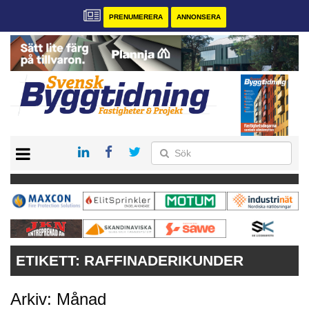
PRENUMERERA
ANNONSERA
START
PRENUMERERA
VÅRA ANDRA MAGASIN
ANNONSERA
KONTAKT
ETIKETT:
RAFFINADERIKUNDER
Arkiv: Månad