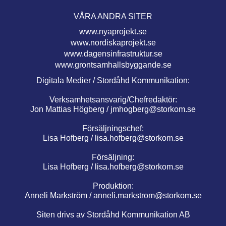
VÅRA ANDRA SITER
www.nyaprojekt.se
www.nordiskaprojekt.se
www.dagensinfrastruktur.se
www.grontsamhallsbyggande.se
Digitala Medier / Stordåhd Kommunikation:
Verksamhetsansvarig/Chefredaktör:
Jon Mattias Högberg /
jmhogberg@storkom.se
Försäljningschef:
Lisa Hofberg /
lisa.hofberg@storkom.se
Försäljning:
Lisa Hofberg /
lisa.hofberg@storkom.se
Produktion:
Anneli Markström /
anneli.markstrom@storkom.se
Siten drivs av Stordåhd Kommunikation AB