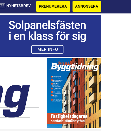
NYHETSBREV
PRENUMERERA
ANNONSERA