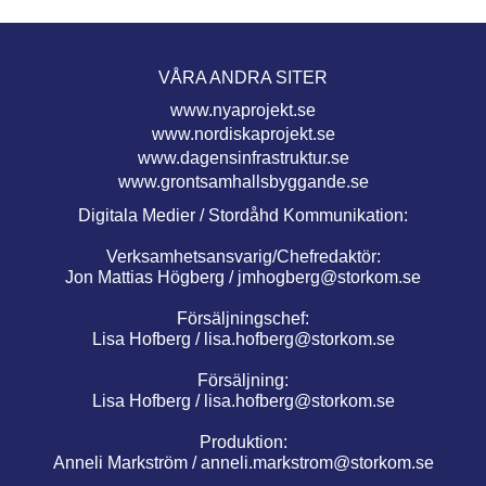
VÅRA ANDRA SITER
www.nyaprojekt.se
www.nordiskaprojekt.se
www.dagensinfrastruktur.se
www.grontsamhallsbyggande.se
Digitala Medier / Stordåhd Kommunikation:
Verksamhetsansvarig/Chefredaktör:
Jon Mattias Högberg /
jmhogberg@storkom.se
Försäljningschef:
Lisa Hofberg /
lisa.hofberg@storkom.se
Försäljning:
Lisa Hofberg /
lisa.hofberg@storkom.se
Produktion:
Anneli Markström /
anneli.markstrom@storkom.se