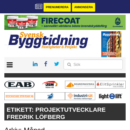
PRENUMERERA
ANNONSERA
START
PRENUMERERA
VÅRA ANDRA MAGASIN
ANNONSERA
KONTAKT
ETIKETT:
PROJEKTUTVECKLARE
FREDRIK LÖFBERG