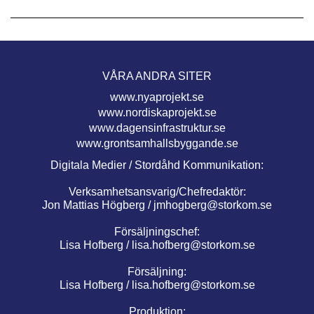
VÅRA ANDRA SITER
www.nyaprojekt.se
www.nordiskaprojekt.se
www.dagensinfrastruktur.se
www.grontsamhallsbyggande.se
Digitala Medier / Stordåhd Kommunikation:
Verksamhetsansvarig/Chefredaktör:
Jon Mattias Högberg /
jmhogberg@storkom.se
Försäljningschef:
Lisa Hofberg /
lisa.hofberg@storkom.se
Försäljning:
Lisa Hofberg /
lisa.hofberg@storkom.se
Produktion: