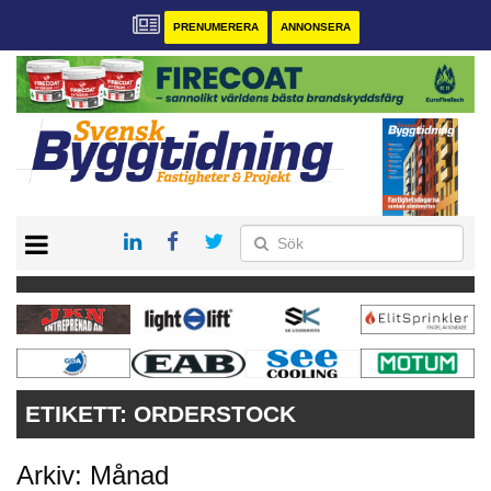
PRENUMERERA
ANNONSERA
START
PRENUMERERA
VÅRA ANDRA MAGASIN
ANNONSERA
KONTAKT
ETIKETT:
ORDERSTOCK
Arkiv: Månad