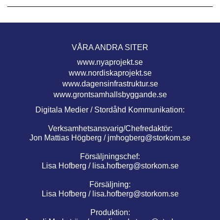
VÅRA ANDRA SITER
www.nyaprojekt.se
www.nordiskaprojekt.se
www.dagensinfrastruktur.se
www.grontsamhallsbyggande.se
Digitala Medier / Stordåhd Kommunikation:
Verksamhetsansvarig/Chefredaktör:
Jon Mattias Högberg /
jmhogberg@storkom.se
Försäljningschef:
Lisa Hofberg /
lisa.hofberg@storkom.se
Försäljning:
Lisa Hofberg /
lisa.hofberg@storkom.se
Produktion: