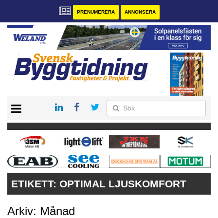
PRENUMERERA
ANNONSERA
START
PRENUMERERA
VÅRA ANDRA MAGASIN
ANNONSERA
KONTAKT
ETIKETT:
OPTIMAL LJUSKOMFORT
Arkiv: Månad