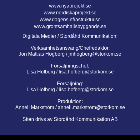
www.nyaprojekt.se
www.nordiskaprojekt.se
www.dagensinfrastruktur.se
www.grontsamhallsbyggande.se
Digitala Medier / Stordåhd Kommunikation:
Verksamhetsansvarig/Chefredaktör:
Jon Mattias Högberg /
jmhogberg@storkom.se
Försäljningschef:
Lisa Hofberg /
lisa.hofberg@storkom.se
Försäljning:
Lisa Hofberg /
lisa.hofberg@storkom.se
Produktion:
Anneli Markström /
anneli.markstrom@storkom.se
Siten drivs av Stordåhd Kommunikation AB