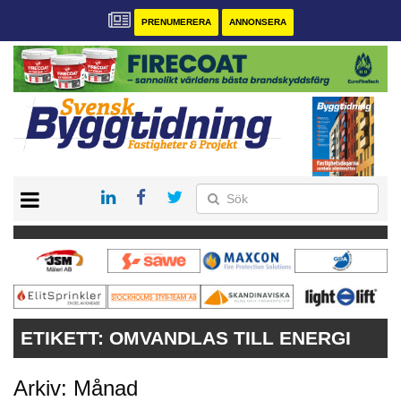
PRENUMERERA
ANNONSERA
START
PRENUMERERA
VÅRA ANDRA MAGASIN
ANNONSERA
KONTAKT
ETIKETT:
OMVANDLAS TILL ENERGI
Arkiv: Månad