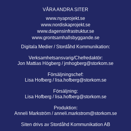
VÅRA ANDRA SITER
www.nyaprojekt.se
www.nordiskaprojekt.se
www.dagensinfrastruktur.se
www.grontsamhallsbyggande.se
Digitala Medier / Stordåhd Kommunikation:
Verksamhetsansvarig/Chefredaktör:
Jon Mattias Högberg /
jmhogberg@storkom.se
Försäljningschef:
Lisa Hofberg /
lisa.hofberg@storkom.se
Försäljning:
Lisa Hofberg /
lisa.hofberg@storkom.se
Produktion:
Anneli Markström /
anneli.markstrom@storkom.se
Siten drivs av Stordåhd Kommunikation AB